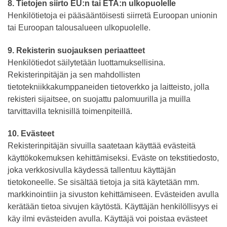
8. Tietojen siirto EU:n tai ETA:n ulkopuolelle
Henkilötietoja ei pääsääntöisesti siirretä Euroopan unionin
tai Euroopan talousalueen ulkopuolelle.
9. Rekisterin suojauksen periaatteet
Henkilötiedot säilytetään luottamuksellisina.
Rekisterinpitäjän ja sen mahdollisten
tietotekniikkakumppaneiden tietoverkko ja laitteisto, jolla
rekisteri sijaitsee, on suojattu palomuurilla ja muilla
tarvittavilla teknisillä toimenpiteillä.
10. Evästeet
Rekisterinpitäjän sivuilla saatetaan käyttää evästeitä
käyttökokemuksen kehittämiseksi. Eväste on tekstitiedosto,
joka verkkosivulla käydessä tallentuu käyttäjän
tietokoneelle. Se sisältää tietoja ja sitä käytetään mm.
markkinointiin ja sivuston kehittämiseen. Evästeiden avulla
kerätään tietoa sivujen käytöstä. Käyttäjän henkilöllisyys ei
käy ilmi evästeiden avulla. Käyttäjä voi poistaa evästeet