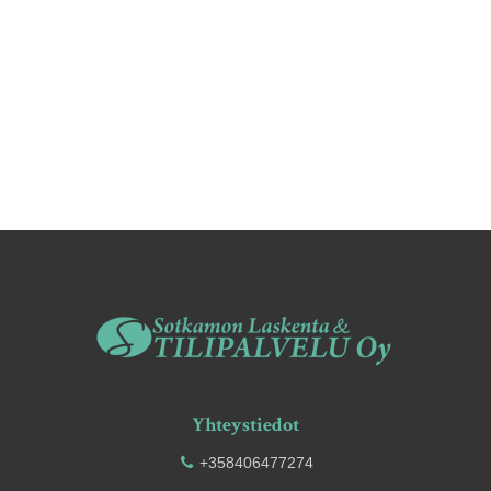
Yhteystiedot
+358406477274